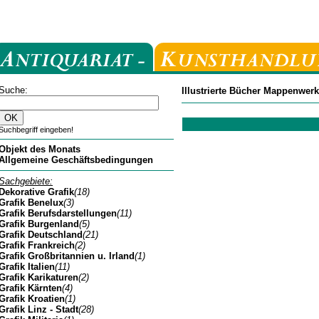
Suche:
Illustrierte Bücher Mappenwer
Suchbegriff eingeben!
Objekt des Monats
Allgemeine Geschäftsbedingungen
Sachgebiete:
Dekorative Grafik
(18)
Grafik Benelux
(3)
Grafik Berufsdarstellungen
(11)
Grafik Burgenland
(5)
Grafik Deutschland
(21)
Grafik Frankreich
(2)
Grafik Großbritannien u. Irland
(1)
Grafik Italien
(11)
Grafik Karikaturen
(2)
Grafik Kärnten
(4)
Grafik Kroatien
(1)
Grafik Linz - Stadt
(28)