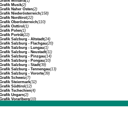
Grafik Militaria
(1)
Grafik Musik
(2)
Grafik Naher Osten
(2)
Grafik Niederösterreich
(158)
Grafik Nordtirol
(22)
Grafik Oberösterreich
(110)
Grafik Osttirol
(1)
Grafik Polen
(1)
Grafik Porträt
(22)
Grafik Salzburg - Altstadt
(24)
Grafik Salzburg - Flachgau
(20)
Grafik Salzburg - Lungau
(1)
Grafik Salzburg - Neustadt
(11)
Grafik Salzburg - Pinzgau
(14)
Grafik Salzburg - Pongau
(10)
Grafik Salzburg - Stadt
(39)
Grafik Salzburg - Tennengau
(13)
Grafik Salzburg - Vororte
(39)
Grafik Schweiz
(7)
Grafik Steiermark
(32)
Grafik Südtirol
(12)
Grafik Tschechien
(4)
Grafik Ungarn
(2)
Grafik Vorarlberg
(10)
Grafik Wien Gesamtansicht
(7)
Grafik Wien I
(3)
Johannes Müller | Franz-Josef-Strasse 19 | A-5020 Salzbu
Grafik Wien II
(1)
Grafik Wien VII
(1)
Grafik Wien XIV
(3)
Grafik Wien XIX
(8)