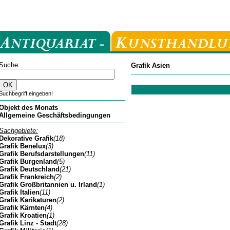
Suche:
Grafik Asien
Suchbegriff eingeben!
Objekt des Monats
Allgemeine Geschäftsbedingungen
Sachgebiete:
Dekorative Grafik
(18)
Grafik Benelux
(3)
Grafik Berufsdarstellungen
(11)
Grafik Burgenland
(5)
Grafik Deutschland
(21)
Grafik Frankreich
(2)
Grafik Großbritannien u. Irland
(1)
Grafik Italien
(11)
Grafik Karikaturen
(2)
Grafik Kärnten
(4)
Grafik Kroatien
(1)
Grafik Linz - Stadt
(28)