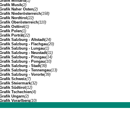
Grafik Militaria
(1)
Grafik Musik
(2)
Grafik Naher Osten
(2)
Grafik Niederösterreich
(158)
Grafik Nordtirol
(22)
Grafik Oberösterreich
(110)
Grafik Osttirol
(1)
Grafik Polen
(1)
Grafik Porträt
(22)
Grafik Salzburg - Altstadt
(24)
Grafik Salzburg - Flachgau
(20)
Grafik Salzburg - Lungau
(1)
Grafik Salzburg - Neustadt
(11)
Grafik Salzburg - Pinzgau
(14)
Grafik Salzburg - Pongau
(10)
Grafik Salzburg - Stadt
(39)
Grafik Salzburg - Tennengau
(13)
Grafik Salzburg - Vororte
(39)
Grafik Schweiz
(7)
Grafik Steiermark
(32)
Grafik Südtirol
(12)
Grafik Tschechien
(4)
Grafik Ungarn
(2)
Grafik Vorarlberg
(10)
Grafik Wien Gesamtansicht
(7)
Grafik Wien I
(3)
Johannes Müller | Franz-Josef-Strasse 19 | A-5020 Salzbu
Grafik Wien II
(1)
Grafik Wien VII
(1)
Grafik Wien XIV
(3)
Grafik Wien XIX
(8)