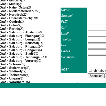
Grafik Militaria
(1)
Grafik Musik
(2)
Grafik Naher Osten
(2)
Name*
Grafik Niederösterreich
(158)
Grafik Nordtirol
(22)
Strasse*
Grafik Oberösterreich
(110)
PLZ*
Grafik Osttirol
(1)
Grafik Polen
(1)
Ort*
Grafik Porträt
(22)
Grafik Salzburg - Altstadt
(24)
Land*
Grafik Salzburg - Flachgau
(20)
Telefon
Grafik Salzburg - Lungau
(1)
Grafik Salzburg - Neustadt
(11)
Fax
Grafik Salzburg - Pinzgau
(14)
Grafik Salzburg - Pongau
(10)
E-Mail
Grafik Salzburg - Stadt
(39)
Sonstiges
Grafik Salzburg - Tennengau
(13)
Grafik Salzburg - Vororte
(39)
Grafik Schweiz
(7)
Grafik Steiermark
(32)
AGB*
Ich habe 
Grafik Südtirol
(12)
Grafik Tschechien
(4)
Grafik Ungarn
(2)
Grafik Vorarlberg
(10)
Geschäfts- u. Lieferb
Grafik Wien Gesamtansicht
(7)
Grafik Wien I
(3)
Johannes Müller | Franz-Josef-Strasse 19 | A-5020 Salzbu
Grafik Wien II
(1)
Die folgenden Geschäft
Grafik Wien VII
(1)
Geschäftsbeziehunge
Grafik Wien XIV
(3)
Grafik Wien XIX
(8)