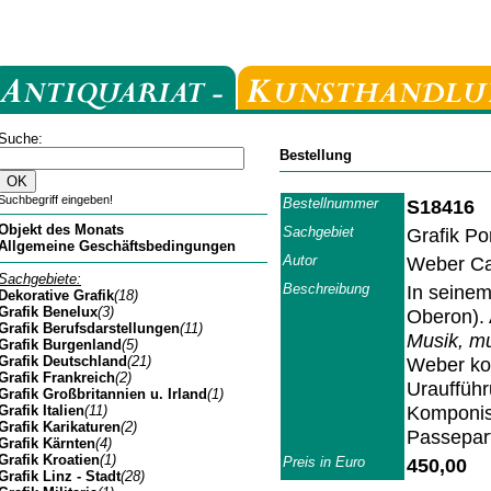
Suche:
Bestellung
Suchbegriff eingeben!
Bestellnummer
S18416
Objekt des Monats
Sachgebiet
Grafik Por
Allgemeine Geschäftsbedingungen
Autor
Weber Ca
Sachgebiete:
Beschreibung
In seinem
Dekorative Grafik
(18)
Grafik Benelux
(3)
Oberon). 
Grafik Berufsdarstellungen
(11)
Musik, mu
Grafik Burgenland
(5)
Grafik Deutschland
(21)
Weber kom
Grafik Frankreich
(2)
Uraufführ
Grafik Großbritannien u. Irland
(1)
Komponis
Grafik Italien
(11)
Grafik Karikaturen
(2)
Passepart
Grafik Kärnten
(4)
Grafik Kroatien
(1)
Preis in Euro
450,00
Grafik Linz - Stadt
(28)