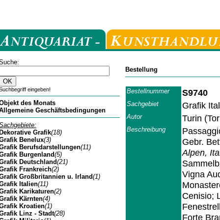
Suche:
Bestellung
Suchbegriff eingeben!
Bestellnummer
S9740
Objekt des Monats
Sachgebiet
Grafik Ita
Allgemeine Geschäftsbedingungen
Autor
Turin (To
Sachgebiete:
Beschreibung
Passaggio
Dekorative Grafik
(18)
Grafik Benelux
(3)
Gebr. Bet
Grafik Berufsdarstellungen
(11)
Alpen, Ita
Grafik Burgenland
(5)
Grafik Deutschland
(21)
Sammelbla
Grafik Frankreich
(2)
Vigna Aud
Grafik Großbritannien u. Irland
(1)
Monastero
Grafik Italien
(11)
Grafik Karikaturen
(2)
Cenisio; 
Grafik Kärnten
(4)
Fenestrell
Grafik Kroatien
(1)
Grafik Linz - Stadt
(28)
Forte Bra