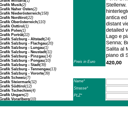
Grafik Militaria
(1)
Stellenw.
Grafik Musik
(2)
Grafik Naher Osten
(2)
hinterleg
Grafik Niederösterreich
(158)
antica ed 
Grafik Nordtirol
(22)
Grafik Oberösterreich
(110)
distant v
Grafik Osttirol
(1)
detailed 
Grafik Polen
(1)
Grafik Porträt
(22)
Lago e pi
Grafik Salzburg - Altstadt
(24)
Senna; Br
Grafik Salzburg - Flachgau
(20)
Grafik Salzburg - Lungau
(1)
Salita al
Grafik Salzburg - Neustadt
(11)
piano di 
Grafik Salzburg - Pinzgau
(14)
Grafik Salzburg - Pongau
(10)
Preis in Euro
420,00
Grafik Salzburg - Stadt
(39)
Grafik Salzburg - Tennengau
(13)
Grafik Salzburg - Vororte
(39)
Grafik Schweiz
(7)
Name*
Grafik Steiermark
(32)
Grafik Südtirol
(12)
Strasse*
Grafik Tschechien
(4)
Grafik Ungarn
(2)
PLZ*
Grafik Vorarlberg
(10)
Ort*
Grafik Wien Gesamtansicht
(7)
Grafik Wien I
(3)
Johannes Müller | Franz-Josef-Strasse 19 | A-5020 Salzbu
Land*
Grafik Wien II
(1)
Grafik Wien VII
(1)
Telefon
Grafik Wien XIV
(3)
Fax
Grafik Wien XIX
(8)