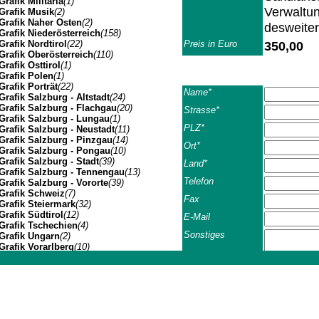
Grafik Militaria
(1)
Verwaltun
Grafik Musik
(2)
Grafik Naher Osten
(2)
desweiter
Grafik Niederösterreich
(158)
Grafik Nordtirol
(22)
Preis in Euro
350,00
Grafik Oberösterreich
(110)
Grafik Osttirol
(1)
Grafik Polen
(1)
Grafik Porträt
(22)
Name*
Grafik Salzburg - Altstadt
(24)
Grafik Salzburg - Flachgau
(20)
Strasse*
Grafik Salzburg - Lungau
(1)
PLZ*
Grafik Salzburg - Neustadt
(11)
Grafik Salzburg - Pinzgau
(14)
Ort*
Grafik Salzburg - Pongau
(10)
Grafik Salzburg - Stadt
(39)
Land*
Grafik Salzburg - Tennengau
(13)
Telefon
Grafik Salzburg - Vororte
(39)
Grafik Schweiz
(7)
Fax
Grafik Steiermark
(32)
Grafik Südtirol
(12)
E-Mail
Grafik Tschechien
(4)
Sonstiges
Grafik Ungarn
(2)
Grafik Vorarlberg
(10)
Grafik Wien Gesamtansicht
(7)
Grafik Wien I
(3)
Johannes Müller | Franz-Josef-Strasse 19 | A-5020 Salzbu
AGB*
Ich habe 
Grafik Wien II
(1)
Grafik Wien VII
(1)
Grafik Wien XIV
(3)
Grafik Wien XIX
(8)
Geschäfts- u. Lieferb