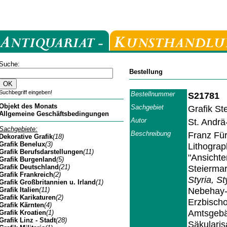
Suche:
Bestellung
Suchbegriff eingeben!
Bestellnummer
S21781
Objekt des Monats
Sachgebiet
Grafik St
Allgemeine Geschäftsbedingungen
Autor
St. Andr
Sachgebiete:
Beschreibung
Franz Für
Dekorative Grafik
(18)
Grafik Benelux
(3)
Lithograp
Grafik Berufsdarstellungen
(11)
"Ansichte
Grafik Burgenland
(5)
Grafik Deutschland
(21)
Steierma
Grafik Frankreich
(2)
Styria, S
Grafik Großbritannien u. Irland
(1)
Nebehay-W
Grafik Italien
(11)
Grafik Karikaturen
(2)
Erzbischo
Grafik Kärnten
(4)
Amtsgebä
Grafik Kroatien
(1)
Grafik Linz - Stadt
(28)
Säkularis