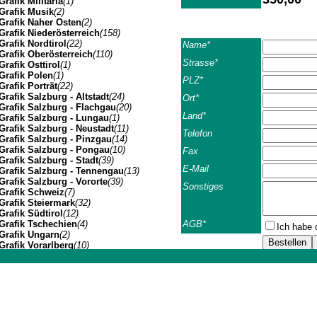
Grafik Militaria
(1)
Grafik Musik
(2)
Grafik Naher Osten
(2)
Grafik Niederösterreich
(158)
Grafik Nordtirol
(22)
Name*
Grafik Oberösterreich
(110)
Strasse*
Grafik Osttirol
(1)
Grafik Polen
(1)
PLZ*
Grafik Porträt
(22)
Grafik Salzburg - Altstadt
(24)
Ort*
Grafik Salzburg - Flachgau
(20)
Land*
Grafik Salzburg - Lungau
(1)
Grafik Salzburg - Neustadt
(11)
Telefon
Grafik Salzburg - Pinzgau
(14)
Grafik Salzburg - Pongau
(10)
Fax
Grafik Salzburg - Stadt
(39)
E-Mail
Grafik Salzburg - Tennengau
(13)
Grafik Salzburg - Vororte
(39)
Sonstiges
Grafik Schweiz
(7)
Grafik Steiermark
(32)
Grafik Südtirol
(12)
AGB*
Grafik Tschechien
(4)
Ich habe 
Grafik Ungarn
(2)
Grafik Vorarlberg
(10)
Grafik Wien Gesamtansicht
(7)
Geschäfts- u. Lieferb
Grafik Wien I
(3)
Johannes Müller | Franz-Josef-Strasse 19 | A-5020 Salzbu
Grafik Wien II
(1)
Grafik Wien VII
(1)
Die folgenden Geschäft
Grafik Wien XIV
(3)
Grafik Wien XIX
(8)
Geschäftsbeziehunge