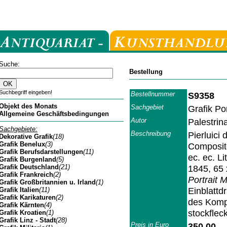
Suche:
Bestellung
Suchbegriff eingeben!
Bestellnummer
S9358
Objekt des Monats
Sachgebiet
Grafik Por
Allgemeine Geschäftsbedingungen
Autor
Palestrin
Sachgebiete:
Beschreibung
Pierluici 
Dekorative Grafik
(18)
Grafik Benelux
(3)
Composito
Grafik Berufsdarstellungen
(11)
ec. ec. L
Grafik Burgenland
(5)
Grafik Deutschland
(21)
1845, 65 
Grafik Frankreich
(2)
Portrait 
Grafik Großbritannien u. Irland
(1)
Einblattd
Grafik Italien
(11)
Grafik Karikaturen
(2)
des Kompo
Grafik Kärnten
(4)
stockflec
Grafik Kroatien
(1)
Grafik Linz - Stadt
(28)
Preis in Euro
350,00