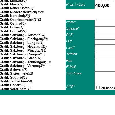
Grafik Militaria
(1)
Grafik Musik
(2)
Preis in Euro
400,00
Grafik Naher Osten
(2)
Grafik Niederösterreich
(158)
Grafik Nordtirol
(22)
Grafik Oberösterreich
(110)
Name*
Grafik Osttirol
(1)
Grafik Polen
(1)
Strasse*
Grafik Porträt
(22)
PLZ*
Grafik Salzburg - Altstadt
(24)
Grafik Salzburg - Flachgau
(20)
Ort*
Grafik Salzburg - Lungau
(1)
Grafik Salzburg - Neustadt
(11)
Land*
Grafik Salzburg - Pinzgau
(14)
Telefon
Grafik Salzburg - Pongau
(10)
Grafik Salzburg - Stadt
(39)
Fax
Grafik Salzburg - Tennengau
(13)
Grafik Salzburg - Vororte
(39)
E-Mail
Grafik Schweiz
(7)
Sonstiges
Grafik Steiermark
(32)
Grafik Südtirol
(12)
Grafik Tschechien
(4)
Grafik Ungarn
(2)
AGB*
Ich habe 
Grafik Vorarlberg
(10)
Grafik Wien Gesamtansicht
(7)
Grafik Wien I
(3)
Johannes Müller | Franz-Josef-Strasse 19 | A-5020 Salzbu
Grafik Wien II
(1)
Geschäfts- u. Lieferb
Grafik Wien VII
(1)
Grafik Wien XIV
(3)
Grafik Wien XIX
(8)
Die folgenden Geschäft