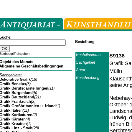
Suche:
Bestellung
Suchbegriff eingeben!
Bestellnummer
S9138
Objekt des Monats
Sachgebiet
Grafik Sa
Allgemeine Geschäftsbedingungen
Autor
Mülln
Sachgebiete:
Beschreibung
Klausenth
Dekorative Grafik
(18)
Grafik Benelux
(3)
seine An
Grafik Berufsdarstellungen
(11)
Grafik Burgenland
(5)
Grafik Deutschland
(21)
Nebehay-W
Grafik Frankreich
(2)
Oktober 
Grafik Großbritannien u. Irland
(1)
Landschaf
Grafik Italien
(11)
Grafik Karikaturen
(2)
Ludwig, d
Grafik Kärnten
(4)
frühen Bi
Grafik Kroatien
(1)
Grafik Linz - Stadt
(28)
Berchtes