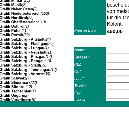
Grafik Militaria
(1)
bescheide
Grafik Musik
(2)
Grafik Naher Osten
(2)
von meist
Grafik Niederösterreich
(158)
für die G
Grafik Nordtirol
(22)
Grafik Oberösterreich
(110)
Kolorit.
Grafik Osttirol
(1)
Preis in Euro
450,00
Grafik Polen
(1)
Grafik Porträt
(22)
Grafik Salzburg - Altstadt
(24)
Grafik Salzburg - Flachgau
(20)
Grafik Salzburg - Lungau
(1)
Name*
Grafik Salzburg - Neustadt
(11)
Grafik Salzburg - Pinzgau
(14)
Strasse*
Grafik Salzburg - Pongau
(10)
PLZ*
Grafik Salzburg - Stadt
(39)
Grafik Salzburg - Tennengau
(13)
Ort*
Grafik Salzburg - Vororte
(39)
Grafik Schweiz
(7)
Land*
Grafik Steiermark
(32)
Telefon
Grafik Südtirol
(12)
Grafik Tschechien
(4)
Fax
Grafik Ungarn
(2)
Grafik Vorarlberg
(10)
E-Mail
Grafik Wien Gesamtansicht
(7)
Sonstiges
Grafik Wien I
(3)
Johannes Müller | Franz-Josef-Strasse 19 | A-5020 Salzbu
Grafik Wien II
(1)
Grafik Wien VII
(1)
Grafik Wien XIV
(3)
AGB*
Ich habe 
Grafik Wien XIX
(8)