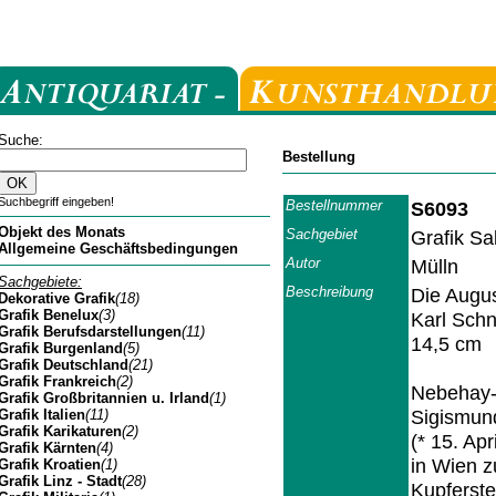
Suche:
Bestellung
Suchbegriff eingeben!
Bestellnummer
S6093
Objekt des Monats
Sachgebiet
Grafik Sa
Allgemeine Geschäftsbedingungen
Autor
Mülln
Sachgebiete:
Beschreibung
Die Augus
Dekorative Grafik
(18)
Grafik Benelux
(3)
Karl Sch
Grafik Berufsdarstellungen
(11)
14,5 cm
Grafik Burgenland
(5)
Grafik Deutschland
(21)
Grafik Frankreich
(2)
Nebehay-W
Grafik Großbritannien u. Irland
(1)
Sigismund
Grafik Italien
(11)
Grafik Karikaturen
(2)
(* 15. Ap
Grafik Kärnten
(4)
in Wien z
Grafik Kroatien
(1)
Grafik Linz - Stadt
(28)
Kupferste