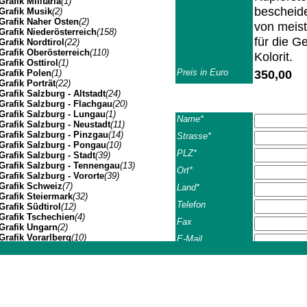
Grafik Militaria
(1)
bescheide
Grafik Musik
(2)
Grafik Naher Osten
(2)
von meist
Grafik Niederösterreich
(158)
für die G
Grafik Nordtirol
(22)
Grafik Oberösterreich
(110)
Kolorit.
Grafik Osttirol
(1)
Preis in Euro
350,00
Grafik Polen
(1)
Grafik Porträt
(22)
Grafik Salzburg - Altstadt
(24)
Grafik Salzburg - Flachgau
(20)
Grafik Salzburg - Lungau
(1)
Name*
Grafik Salzburg - Neustadt
(11)
Grafik Salzburg - Pinzgau
(14)
Strasse*
Grafik Salzburg - Pongau
(10)
PLZ*
Grafik Salzburg - Stadt
(39)
Grafik Salzburg - Tennengau
(13)
Ort*
Grafik Salzburg - Vororte
(39)
Grafik Schweiz
(7)
Land*
Grafik Steiermark
(32)
Telefon
Grafik Südtirol
(12)
Grafik Tschechien
(4)
Fax
Grafik Ungarn
(2)
Grafik Vorarlberg
(10)
E-Mail
Grafik Wien Gesamtansicht
(7)
Sonstiges
Grafik Wien I
(3)
Johannes Müller | Franz-Josef-Strasse 19 | A-5020 Salzbu
Grafik Wien II
(1)
Grafik Wien VII
(1)
Grafik Wien XIV
(3)
AGB*
Ich habe 
Grafik Wien XIX
(8)