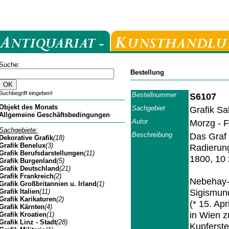
Suche:
Bestellung
Suchbegriff eingeben!
Bestellnummer
S6107
Objekt des Monats
Sachgebiet
Grafik Sa
Allgemeine Geschäftsbedingungen
Autor
Morzg - 
Sachgebiete:
Beschreibung
Das Graf 
Dekorative Grafik
(18)
Grafik Benelux
(3)
Radierun
Grafik Berufsdarstellungen
(11)
1800, 10 
Grafik Burgenland
(5)
Grafik Deutschland
(21)
Grafik Frankreich
(2)
Nebehay-W
Grafik Großbritannien u. Irland
(1)
Sigismund
Grafik Italien
(11)
Grafik Karikaturen
(2)
(* 15. Ap
Grafik Kärnten
(4)
in Wien z
Grafik Kroatien
(1)
Grafik Linz - Stadt
(28)
Kupferste