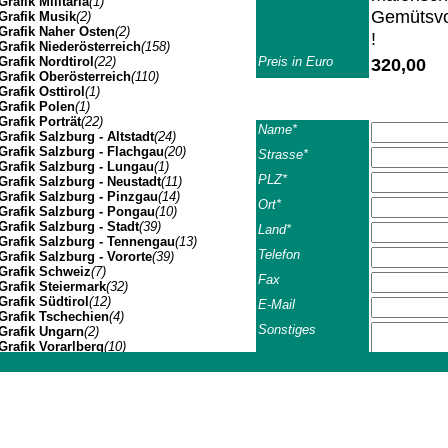
Grafik Militaria
(1)
Gemütsvol
Grafik Musik
(2)
Grafik Naher Osten
(2)
!
Grafik Niederösterreich
(158)
Grafik Nordtirol
(22)
Preis in Euro
320,00
Grafik Oberösterreich
(110)
Grafik Osttirol
(1)
Grafik Polen
(1)
Grafik Porträt
(22)
Name*
Grafik Salzburg - Altstadt
(24)
Grafik Salzburg - Flachgau
(20)
Strasse*
Grafik Salzburg - Lungau
(1)
PLZ*
Grafik Salzburg - Neustadt
(11)
Grafik Salzburg - Pinzgau
(14)
Ort*
Grafik Salzburg - Pongau
(10)
Grafik Salzburg - Stadt
(39)
Land*
Grafik Salzburg - Tennengau
(13)
Telefon
Grafik Salzburg - Vororte
(39)
Grafik Schweiz
(7)
Fax
Grafik Steiermark
(32)
Grafik Südtirol
(12)
E-Mail
Grafik Tschechien
(4)
Sonstiges
Grafik Ungarn
(2)
Grafik Vorarlberg
(10)
Grafik Wien Gesamtansicht
(7)
Grafik Wien I
(3)
Johannes Müller | Franz-Josef-Strasse 19 | A-5020 Salzbu
AGB*
Ich habe 
Grafik Wien II
(1)
Grafik Wien VII
(1)
Grafik Wien XIV
(3)
Grafik Wien XIX
(8)
Geschäfts- u. Lieferb