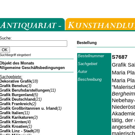
Suche:
Bestellung
Suchbegriff eingeben!
Bestellnummer
S7687
Objekt des Monats
Sachgebiet
Grafik Sa
Allgemeine Geschäftsbedingungen
Autor
Maria Pla
Sachgebiete:
Beschreibung
Maria Pla
Dekorative Grafik
(18)
Grafik Benelux
(3)
"Malerisc
Grafik Berufsdarstellungen
(11)
Bergheim
Grafik Burgenland
(5)
Grafik Deutschland
(21)
Nebehay-W
Grafik Frankreich
(2)
Niederöst
Grafik Großbritannien u. Irland
(1)
Akademie.
Grafik Italien
(11)
Grafik Karikaturen
(2)
tätig, de
Grafik Kärnten
(4)
angesehen
Grafik Kroatien
(1)
Grafik Linz - Stadt
(28)
malerisch