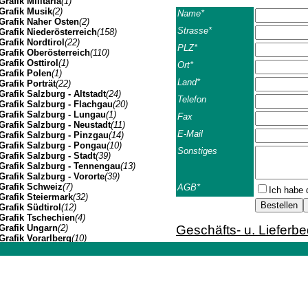
Grafik Militaria
(1)
Grafik Musik
(2)
Name*
Grafik Naher Osten
(2)
Strasse*
Grafik Niederösterreich
(158)
Grafik Nordtirol
(22)
PLZ*
Grafik Oberösterreich
(110)
Grafik Osttirol
(1)
Ort*
Grafik Polen
(1)
Land*
Grafik Porträt
(22)
Grafik Salzburg - Altstadt
(24)
Telefon
Grafik Salzburg - Flachgau
(20)
Grafik Salzburg - Lungau
(1)
Fax
Grafik Salzburg - Neustadt
(11)
E-Mail
Grafik Salzburg - Pinzgau
(14)
Grafik Salzburg - Pongau
(10)
Sonstiges
Grafik Salzburg - Stadt
(39)
Grafik Salzburg - Tennengau
(13)
Grafik Salzburg - Vororte
(39)
Grafik Schweiz
(7)
AGB*
Ich habe 
Grafik Steiermark
(32)
Grafik Südtirol
(12)
Grafik Tschechien
(4)
Grafik Ungarn
(2)
Geschäfts- u. Lieferb
Grafik Vorarlberg
(10)
Grafik Wien Gesamtansicht
(7)
Die folgenden Geschäft
Grafik Wien I
(3)
Johannes Müller | Franz-Josef-Strasse 19 | A-5020 Salzbu
Grafik Wien II
(1)
Geschäftsbeziehunge
Grafik Wien VII
(1)
Grafik Wien XIV
(3)
Grafik Wien XIX
(8)
Das Angebot ist freibl