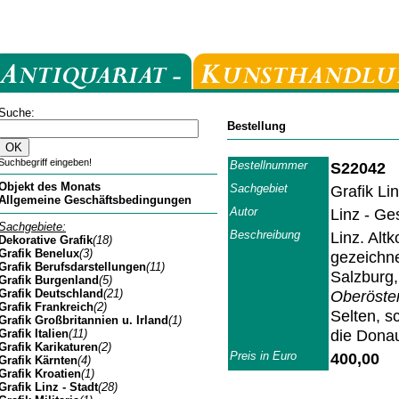
Suche:
Bestellung
Suchbegriff eingeben!
Bestellnummer
S22042
Objekt des Monats
Sachgebiet
Grafik Lin
Allgemeine Geschäftsbedingungen
Autor
Linz - Ge
Sachgebiete:
Beschreibung
Linz. Alt
Dekorative Grafik
(18)
Grafik Benelux
(3)
gezeichne
Grafik Berufsdarstellungen
(11)
Salzburg
Grafik Burgenland
(5)
Grafik Deutschland
(21)
Oberöster
Grafik Frankreich
(2)
Selten, s
Grafik Großbritannien u. Irland
(1)
die Donau
Grafik Italien
(11)
Grafik Karikaturen
(2)
Preis in Euro
400,00
Grafik Kärnten
(4)
Grafik Kroatien
(1)
Grafik Linz - Stadt
(28)