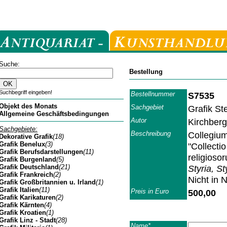
Suche:
Bestellung
Suchbegriff eingeben!
Bestellnummer
S7535
Objekt des Monats
Sachgebiet
Grafik St
Allgemeine Geschäftsbedingungen
Autor
Kirchber
Sachgebiete:
Beschreibung
Collegium
Dekorative Grafik
(18)
Grafik Benelux
(3)
"Collecti
Grafik Berufsdarstellungen
(11)
religioso
Grafik Burgenland
(5)
Grafik Deutschland
(21)
Styria, St
Grafik Frankreich
(2)
Nicht in 
Grafik Großbritannien u. Irland
(1)
Grafik Italien
(11)
Preis in Euro
500,00
Grafik Karikaturen
(2)
Grafik Kärnten
(4)
Grafik Kroatien
(1)
Grafik Linz - Stadt
(28)
Name*