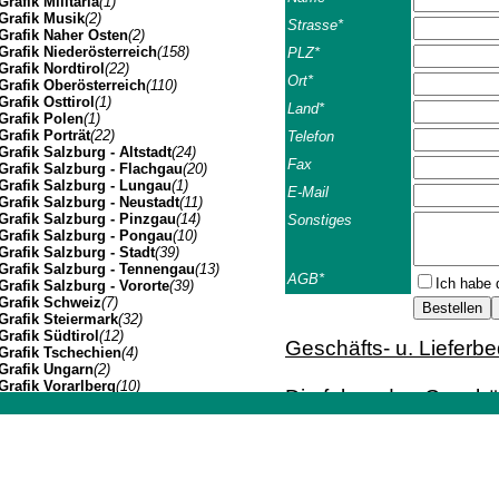
Grafik Militaria
(1)
Grafik Musik
(2)
Strasse*
Grafik Naher Osten
(2)
Grafik Niederösterreich
(158)
PLZ*
Grafik Nordtirol
(22)
Ort*
Grafik Oberösterreich
(110)
Grafik Osttirol
(1)
Land*
Grafik Polen
(1)
Grafik Porträt
(22)
Telefon
Grafik Salzburg - Altstadt
(24)
Fax
Grafik Salzburg - Flachgau
(20)
Grafik Salzburg - Lungau
(1)
E-Mail
Grafik Salzburg - Neustadt
(11)
Grafik Salzburg - Pinzgau
(14)
Sonstiges
Grafik Salzburg - Pongau
(10)
Grafik Salzburg - Stadt
(39)
Grafik Salzburg - Tennengau
(13)
AGB*
Ich habe 
Grafik Salzburg - Vororte
(39)
Grafik Schweiz
(7)
Grafik Steiermark
(32)
Grafik Südtirol
(12)
Geschäfts- u. Lieferb
Grafik Tschechien
(4)
Grafik Ungarn
(2)
Grafik Vorarlberg
(10)
Die folgenden Geschäft
Grafik Wien Gesamtansicht
(7)
Geschäftsbeziehunge
Grafik Wien I
(3)
Johannes Müller | Franz-Josef-Strasse 19 | A-5020 Salzbu
Grafik Wien II
(1)
Grafik Wien VII
(1)
Das Angebot ist freibl
Grafik Wien XIV
(3)
Grafik Wien XIX
(8)
erfolgen (Email; Fax; B