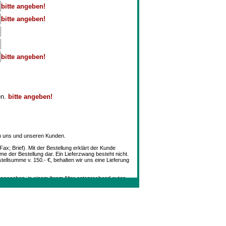
bitte angeben!
bitte angeben!
bitte angeben!
en.
bitte angeben!
en uns und unseren Kunden.
ax; Brief). Mit der Bestellung erklärt der Kunde
me der Bestellung dar. Ein Lieferzwang besteht nicht.
llsumme v. 150.- €, behalten wir uns eine Lieferung
 angegeben, in einem ihrem Alter entsprechend guten
le Preise verstehen sich in EURO und beinhalten die
fice@antiquariat-mueller.at
ndelt. Verpackungs- und Versandspesen, sowie
n. Sollte jedoch ein Objekt bereits verkauft sein,