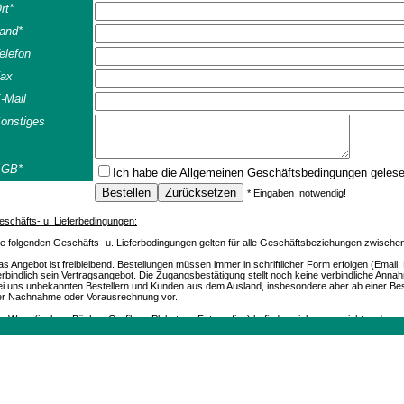
rt*
and*
elefon
ax
-Mail
onstiges
AGB*
Ich habe die
Allgemeinen Geschäftsbedingungen
geles
* Eingaben notwendig!
eschäfts- u. Lieferbedingungen:
ie folgenden Geschäfts- u. Lieferbedingungen gelten für alle Geschäftsbeziehungen zwisch
s Angebot ist freibleibend. Bestellungen müssen immer in schriftlicher Form erfolgen (Email; F
rbindlich sein Vertragsangebot. Die Zugangsbestätigung stellt noch keine verbindliche Annah
ei uns unbekannten Bestellern und Kunden aus dem Ausland, insbesondere aber ab einer Beste
er Nachnahme oder Vorausrechnung vor.
e Ware (insbes. Bücher, Grafiken, Plakate u. Fotografien) befinden sich, wenn nicht anders
stand. Kleinere Mängel sind nicht immer angegeben, jedoch stets im Preis berücksichtigt. Al
osef-Strasse 19 | A-5020 Salzburg | Telefon +43 (0) 664 / 2010925 | e-mail:
of
esetzliche Mehrwertsteuer. Alle Bestellungen werden in der Reihenfolge des Eingangs beha
rsandrisiko gehen zu Lasten des Käufers. Eine Bestätigung Ihrer Bestellung kann nicht erfolge
nachrichtigen wir Sie innerhalb von 48 Stunden.