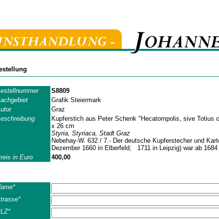
estellung
estellnummer
S8809
achgebiet
Grafik Steiermark
utor
Graz
eschreibung
Kupferstich aus Peter Schenk "Hecatompolis, sive Totius 
x 26 cm
Styria, Styriaca, Stadt Graz
Nebehay-W. 632 / 7.- Der deutsche Kupferstecher und Karto
Dezember 1660 in Elberfeld; 1711 in Leipzig) war ab 1684 
reis in Euro
400,00
ame*
trasse*
LZ*