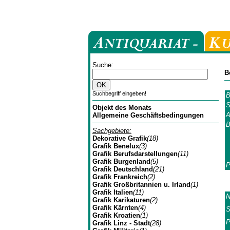
Suche:
B
Suchbegriff eingeben!
B
S
Objekt des Monats
A
Allgemeine Geschäftsbedingungen
B
Sachgebiete:
Dekorative Grafik
(18)
Grafik Benelux
(3)
Grafik Berufsdarstellungen
(11)
Grafik Burgenland
(5)
P
Grafik Deutschland
(21)
Grafik Frankreich
(2)
Grafik Großbritannien u. Irland
(1)
Grafik Italien
(11)
N
Grafik Karikaturen
(2)
Grafik Kärnten
(4)
S
Grafik Kroatien
(1)
P
Grafik Linz - Stadt
(28)