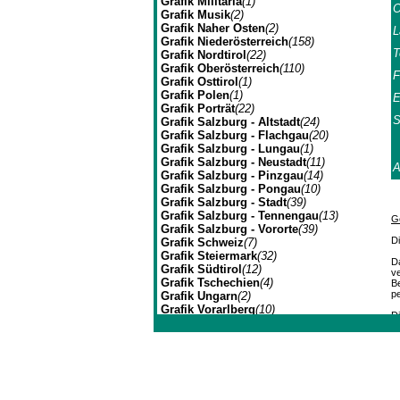
Grafik Militaria
(1)
O
Grafik Musik
(2)
Grafik Naher Osten
(2)
L
Grafik Niederösterreich
(158)
T
Grafik Nordtirol
(22)
Grafik Oberösterreich
(110)
F
Grafik Osttirol
(1)
Grafik Polen
(1)
E
Grafik Porträt
(22)
S
Grafik Salzburg - Altstadt
(24)
Grafik Salzburg - Flachgau
(20)
Grafik Salzburg - Lungau
(1)
Grafik Salzburg - Neustadt
(11)
Grafik Salzburg - Pinzgau
(14)
Grafik Salzburg - Pongau
(10)
Grafik Salzburg - Stadt
(39)
Grafik Salzburg - Tennengau
(13)
G
Grafik Salzburg - Vororte
(39)
D
Grafik Schweiz
(7)
Grafik Steiermark
(32)
Da
Grafik Südtirol
(12)
ve
Grafik Tschechien
(4)
B
p
Grafik Ungarn
(2)
Grafik Vorarlberg
(10)
Di
Grafik Wien Gesamtansicht
(7)
Zu
Grafik Wien I
(3)
Johannes Müller | Franz-J
g
Ve
Grafik Wien II
(1)
be
Grafik Wien VII
(1)
Grafik Wien XIV
(3)
Grafik Wien XIX
(8)