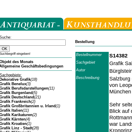
Suche:
Bestellung
Suchbegriff eingeben!
Bestellnummer
S14382
Objekt des Monats
Sachgebiet
Grafik Sa
Allgemeine Geschäftsbedingungen
Autor
Bürglstei
Sachgebiete:
Beschreibung
Salzburg 
Dekorative Grafik
(18)
Grafik Benelux
(3)
von Leopo
Grafik Berufsdarstellungen
(11)
München 
Grafik Burgenland
(5)
Grafik Deutschland
(21)
Grafik Frankreich
(2)
Sehr selt
Grafik Großbritannien u. Irland
(1)
Blick auf
Grafik Italien
(11)
Grafik Karikaturen
(2)
Rottmann 
Grafik Kärnten
(4)
war Lands
Grafik Kroatien
(1)
Grafik Linz - Stadt
(28)
Kronprinz