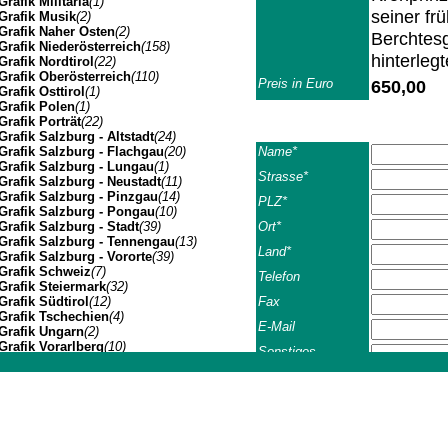
Grafik Militaria
(1)
seiner fr
Grafik Musik
(2)
Grafik Naher Osten
(2)
Berchtesg
Grafik Niederösterreich
(158)
hinterleg
Grafik Nordtirol
(22)
Grafik Oberösterreich
(110)
Preis in Euro
650,00
Grafik Osttirol
(1)
Grafik Polen
(1)
Grafik Porträt
(22)
Grafik Salzburg - Altstadt
(24)
Name*
Grafik Salzburg - Flachgau
(20)
Grafik Salzburg - Lungau
(1)
Strasse*
Grafik Salzburg - Neustadt
(11)
Grafik Salzburg - Pinzgau
(14)
PLZ*
Grafik Salzburg - Pongau
(10)
Ort*
Grafik Salzburg - Stadt
(39)
Grafik Salzburg - Tennengau
(13)
Land*
Grafik Salzburg - Vororte
(39)
Grafik Schweiz
(7)
Telefon
Grafik Steiermark
(32)
Fax
Grafik Südtirol
(12)
Grafik Tschechien
(4)
E-Mail
Grafik Ungarn
(2)
Grafik Vorarlberg
(10)
Sonstiges
Grafik Wien Gesamtansicht
(7)
Grafik Wien I
(3)
Johannes Müller | Franz-Josef-Strasse 19 | A-5020 Salzbu
Grafik Wien II
(1)
AGB*
Grafik Wien VII
(1)
Ich habe 
Grafik Wien XIV
(3)
Grafik Wien XIX
(8)